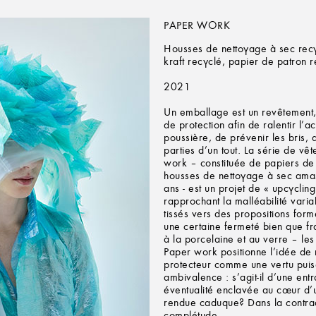
PAPER WORK
Housses de nettoyage à sec recy
kraft recyclé, papier de patron 
2021
Un emballage est un revêtement
de protection afin de ralentir l’
poussière, de prévenir les bris, 
parties d’un tout. La série de vê
work – constituée de papiers de
housses de nettoyage à sec amas
ans - est un projet de « upcycling
rapprochant la malléabilité varia
tissés vers des propositions for
une certaine fermeté bien que fr
à la porcelaine et au verre – le
Paper work positionne l’idée de
protecteur comme une vertu puis
ambivalence : s’agit-il d’une ent
éventualité enclavée au cœur d’
rendue caduque? Dans la contrad
complétude.