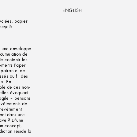
ENGLISH
clées, papier
recyclé
, une enveloppe
accumulation de
de contenir les
tements Paper
 patron et de
sés au fil des
 ». En
ble de ces non-
melles évoquant
agile – pensons
s vêtements de
 revêtement
ant dans une
rave ? D’une
un concept,
iction réside la